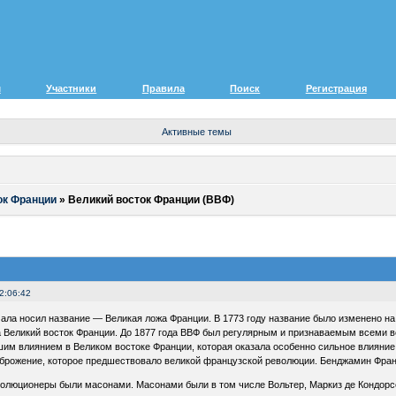
м
Участники
Правила
Поиск
Регистрация
Активные темы
ок Франции
»
Великий восток Франции (ВВФ)
2:06:42
чала носил название — Великая ложа Франции. В 1773 году название было изменено на
а Великий восток Франции. До 1877 года ВВФ был регулярным и признаваемым всеми в
им влиянием в Великом востоке Франции, которая оказала особенно сильное влияние
 брожение, которое предшествовало великой французской революции. Бенджамин Франк
люционеры были масонами. Масонами были в том числе Вольтер, Маркиз де Кондорсе,