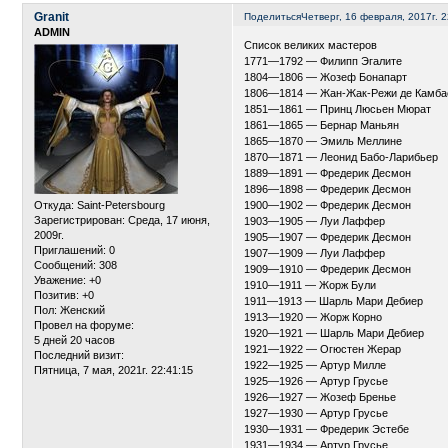
Granit
Поделиться
Четверг, 16 февраля, 2017г. 2
ADMIN
Список великих мастеров
1771—1792 — Филипп Эгалите
1804—1806 — Жозеф Бонапарт
1806—1814 — Жан-Жак-Режи де Камба
1851—1861 — Принц Люсьен Мюрат
1861—1865 — Бернар Маньян
1865—1870 — Эмиль Меллине
1870—1871 — Леонид Бабо-Ларибьер
1889—1891 — Фредерик Десмон
1896—1898 — Фредерик Десмон
Откуда:
Saint-Petersbourg
1900—1902 — Фредерик Десмон
Зарегистрирован
: Среда, 17 июня,
1903—1905 — Луи Лаффер
2009г.
1905—1907 — Фредерик Десмон
Приглашений:
0
1907—1909 — Луи Лаффер
Сообщений:
308
1909—1910 — Фредерик Десмон
Уважение:
+0
1910—1911 — Жорж Були
Позитив:
+0
1911—1913 — Шарль Мари Дебиер
Пол:
Женский
1913—1920 — Жорж Корно
Провел на форуме:
1920—1921 — Шарль Мари Дебиер
5 дней 20 часов
1921—1922 — Огюстен Жерар
Последний визит:
1922—1925 — Артур Милле
Пятница, 7 мая, 2021г. 22:41:15
1925—1926 — Артур Грусье
1926—1927 — Жозеф Бренье
1927—1930 — Артур Грусье
1930—1931 — Фредерик Эстебе
1931—1934 — Артур Грусье