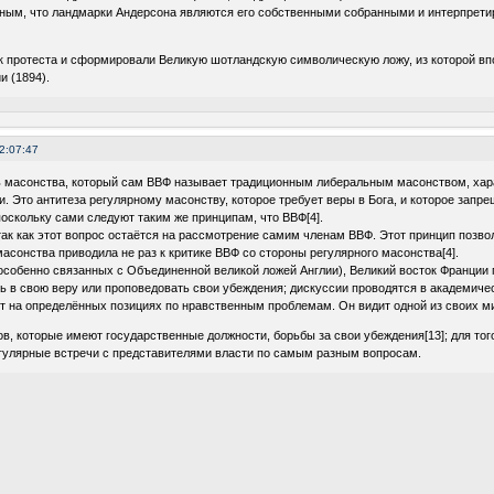
ным, что ландмарки Андерсона являются его собственными собранными и интерпретир
нак протеста и сформировали Великую шотландскую символическую ложу, из которой
и (1894).
2:07:47
ь масонства, который сам ВВФ называет традиционным либеральным масонством, хара
и. Это антитеза регулярному масонству, которое требует веры в Бога, и которое запре
оскольку сами следуют таким же принципам, что ВВФ[4].
 так как этот вопрос остаётся на рассмотрение самим членам ВВФ. Этот принцип позво
масонства приводила не раз к критике ВВФ со стороны регулярного масонства[4].
(особенно связанных с Объединенной великой ложей Англии), Великий восток Франции 
ть в свою веру или проповедовать свои убеждения; дискуссии проводятся в академиче
т на определённых позициях по нравственным проблемам. Он видит одной из своих ми
ов, которые имеют государственные должности, борьбы за свои убеждения[13]; для тог
егулярные встречи с представителями власти по самым разным вопросам.