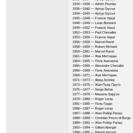
1934—1936 — Adrien Pouriau
1936—1940 — Артур Грусье
1944—1945 — Артур Грусье
1945—1948 — Francis Viaud
1948—1949 — Louis Bonnard
1949—1952 — Francis Viaud
1952—1953 — Paul Chevallier
1953—1956 — Francis Viaud
1956—1958 — Marcel Ravel
1958—1959 — Robert Richard
1959—1961 — Marcel Ravel
1961—1964 — Жак Миттеран
1964—1965 — Поль Анксиона
1965—1966 — Alexandre Chevalier
1966—1969 — Поль Анксиона
1969—1971 — Жак Миттеран
1971—1973 — Фред Зеллер
1973—1975 — Жан-Пьер Пруто
1975—1977 — Serge Behar
1977—1978 — Мишель Баруэн
1979—1980 — Roger Leray
1981—1985 — Поль Гурдо
1986—1987 — Roger Leray
1987—1988 — Жан-Робер Рагаш
1988—1989 — Christian Pozzo di Borgo
1989—1991 — Жан-Робер Рагаш
1992—1994 — Gilbert Abergel
1994—1995 — Patrick Kessel