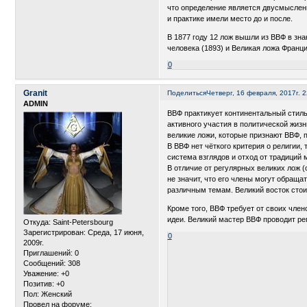
что определение является двусмыслен
и практике имели место до и после.
В 1877 году 12 лож вышли из ВВФ в з
человека (1893) и Великая ложа Франци
0
Granit
Поделиться
Четверг, 16 февраля, 2017г. 2
ADMIN
ВВФ практикует континентальный стил
активного участия в политической жизн
великие ложи, которые признают ВВФ, п
В ВВФ нет чёткого критерия о религии,
система взглядов и отход от традиций 
В отличие от регулярных великих лож 
не значит, что его члены могут обраща
различным темам. Великий восток стои
Кроме того, ВВФ требует от своих член
идеи. Великий мастер ВВФ проводит р
Откуда:
Saint-Petersbourg
Зарегистрирован
: Среда, 17 июня,
0
2009г.
Приглашений:
0
Сообщений:
308
Уважение:
+0
Позитив:
+0
Пол:
Женский
Провел на форуме: