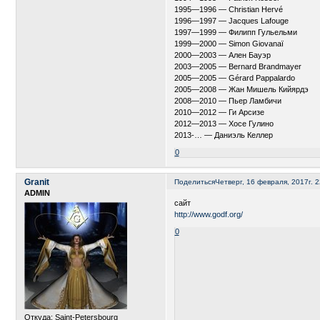
1995—1996 — Christian Hervé
1996—1997 — Jacques Lafouge
1997—1999 — Филипп Гульельми
1999—2000 — Simon Giovanaï
2000—2003 — Ален Бауэр
2003—2005 — Bernard Brandmayer
2005—2005 — Gérard Pappalardo
2005—2008 — Жан Мишель Кийярдэ
2008—2010 — Пьер Ламбичи
2010—2012 — Ги Арсизе
2012—2013 — Хосе Гулино
2013-… — Даниэль Келлер
0
Granit
Поделиться
Четверг, 16 февраля, 2017г. 2
ADMIN
сайт
http://www.godf.org/
0
Откуда:
Saint-Petersbourg