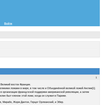
Войти
1
 Великий восток Франции.
еликими ложами в мире, в том числе и Объединённой великой ложей Англии[1].
 в организации французской поддержки американской революции, а затем
лин был членом этой ложи, когда он служил в Париже.
 Мирабо, Жорж Дантон, Герцог Орлеанский, и Эбер.