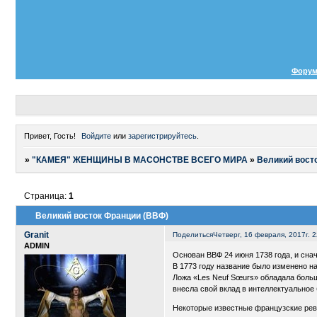
Фору
Привет, Гость!
Войдите
или
зарегистрируйтесь
.
»
"КАМЕЯ" ЖЕНЩИНЫ В МАСОНСТВЕ ВСЕГО МИРА
»
Великий вост
Страница:
1
Великий восток Франции (ВВФ)
Granit
Поделиться
Четверг, 16 февраля, 2017г. 2
ADMIN
Основан ВВФ 24 июня 1738 года, и сна
В 1773 году название было изменено н
Ложа «Les Neuf Sœurs» обладала больш
внесла свой вклад в интеллектуальное
Некоторые известные французские рево