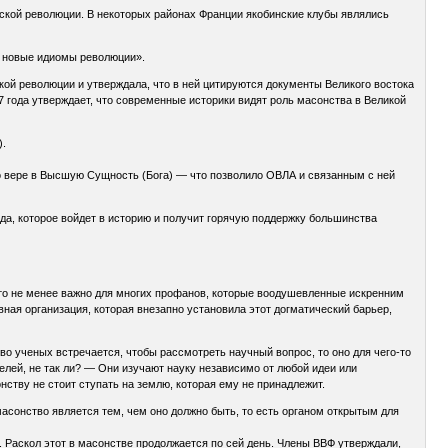
зской революции. В некоторых районах Франции якобинские клубы являлись
 в новые идиомы революции».
кой революции и утверждала, что в ней цитируются документы Великого востока
7 года утверждает, что современные историки видят роль масонства в Великой
).
о вере в Высшую Сущность (Бога) — что позволило ОВЛА и связанным с ней
ода, которое войдет в историю и получит горячую поддержку большинства
это не менее важно для многих профанов, которые воодушевленные искренним
вная организация, которая внезапно установила этот догматический барьер,
 ученых встречается, чтобы рассмотреть научный вопрос, то оно для чего-то
лей, не так ли? — Они изучают науку независимо от любой идеи или
ству не стоит ступать на землю, которая ему не принадлежит.
сонство является тем, чем оно должно быть, то есть органом открытым для
 Раскол этот в масонстве продолжается по сей день. Члены ВВФ утверждали,