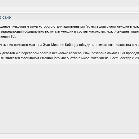
2:08:49
енов, некоторые ложи которого стали адоптивными (то есть допускали женщин в ложи,
т разрешающий официально включать женщин в состав масонских лож. Женщины приним
анции[15].
дложение великого мастера Жан-Мишеля Кийярдэ обсудить возможность членства в ло
ых дебатов и с перевесом всего в несколько голосов «за», позволил ложам ВВФ прово
ВФ является флагманом смешанного масонства в мире, хотя численность сестёр с 201