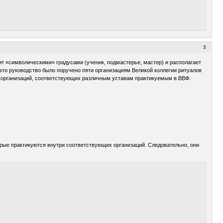
3
ит «символическими» градусами (ученик, подмастерье, мастер) и располагает
то руководство было поручено пяти организациям Великой коллегии ритуалов
их организаций, соответствующих различным уставам практикуемым в ВВФ.
рые практикуются внутри соответствующих организаций. Следовательно, они