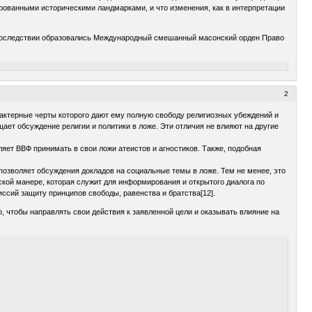
ованными историческими ландмарками, и что изменения, как в интерпретации
 впоследствии образовались Международный смешанный масонский орден Право
2
ктерные черты которого дают ему полную свободу религиозных убеждений и
щает обсуждение религии и политики в ложе. Эти отличия не влияют на другие
ляет ВВФ принимать в свои ложи атеистов и агностиков. Также, подобная
позволяет обсуждения докладов на социальные темы в ложе. Тем не менее, это
ской манере, которая служит для информирования и открытого диалога по
ссий защиту принципов свободы, равенства и братства[12].
о, чтобы направлять свои действия к заявленной цели и оказывать влияние на