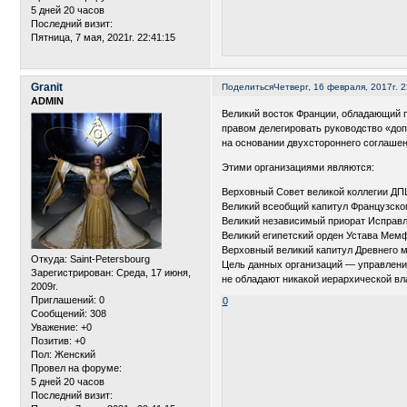
5 дней 20 часов
Последний визит:
Пятница, 7 мая, 2021г. 22:41:15
Granit
Поделиться
Четверг, 16 февраля, 2017г. 2
ADMIN
Великий восток Франции, обладающий п
правом делегировать руководство «доп
на основании двухстороннего соглашен
Этими организациями являются:
Верховный Совет великой коллегии ДП
Великий всеобщий капитул Французског
Великий независимый приорат Исправл
Великий египетский орден Устава Мем
Верховный великий капитул Древнего м
Откуда:
Saint-Petersbourg
Цель данных организаций — управление
Зарегистрирован
: Среда, 17 июня,
не обладают никакой иерархической вл
2009г.
Приглашений:
0
0
Сообщений:
308
Уважение:
+0
Позитив:
+0
Пол:
Женский
Провел на форуме:
5 дней 20 часов
Последний визит: