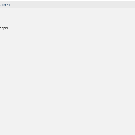
2:09:11
серес