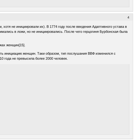
4
 хотя не инициировали их). В 1774 году после введения Адаптивного устава в
ались в ложи, но не инициировались. После чего герцогиня Бурбонская была
жах женщин[15].
дить инициацию женщин. Таки образом, тип послушания ВВФ изменился с
0 года не превысила более 2000 человек.