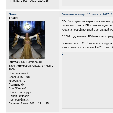
Пятница, 7 мая, 2021г. 22:41:15
Granit
Поделиться
Четверг, 16 февраля, 2017г. 2
ADMIN
ВВФ был одним из первых масонских орд
ряде своих лож, в ВВФ появился декре
избрана первой великой мастерицей Фр
В 2007 году конвент ВВФ отклонил пре
Летний конвент 2010 года, после бурн
мужского на смешанный. На 2015 год В
0
Откуда:
Saint-Petersbourg
Зарегистрирован
: Среда, 17 июня,
2009г.
Приглашений:
0
Сообщений:
308
Уважение:
+0
Позитив:
+0
Пол:
Женский
Провел на форуме:
5 дней 20 часов
Последний визит:
Пятница, 7 мая, 2021г. 22:41:15