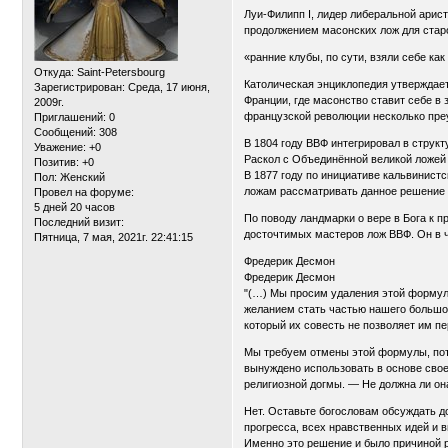
Луи-Филипп I, лидер либеральной арис
продолжением масонских лож для старо
«ранние клубы, по сути, взяли себе к
Откуда:
Saint-Petersbourg
Католическая энциклопедия утверждает
Зарегистрирован
: Среда, 17 июня,
Франции, где масонство ставит себе в
2009г.
французской революции несколько пре
Приглашений:
0
Сообщений:
308
В 1804 году ВВФ интегрировал в структ
Уважение:
+0
Раскол с Объединённой великой ложей
Позитив:
+0
В 1877 году по инициативе кальвинист
Пол:
Женский
ложам рассматривать данное решение В
Провел на форуме:
5 дней 20 часов
По поводу ландмарки о вере в Бога к 
Последний визит:
досточтимых мастеров лож ВВФ. Он в ч
Пятница, 7 мая, 2021г. 22:41:15
Фредерик Десмон
Фредерик Десмон
"(…) Мы просим удаления этой формулы
желанием стать частью нашего большого
который их совесть не позволяет им пе
Мы требуем отмены этой формулы, пото
вынуждено использовать в основе свое
религиозной догмы. — Не должна ли он
Нет. Оставьте богословам обсуждать д
прогресса, всех нравственных идей и 
Именно это решение и было причиной р