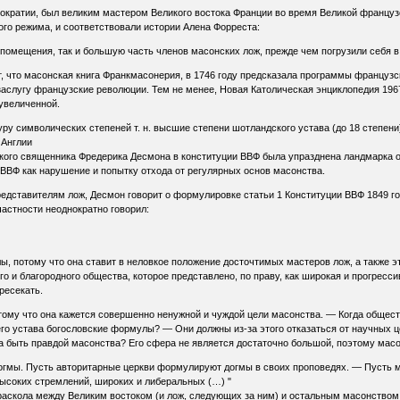
тократии, был великим мастером Великого востока Франции во время Великой францу
го режима, и соответствовали истории Алена Форреста:
ак помещения, так и большую часть членов масонских лож, прежде чем погрузили себя
, что масонская книга Франкмасонерия, в 1746 году предсказала программы французс
 заслугу французские революции. Тем не менее, Новая Католическая энциклопедия 196
увеличенной.
уру символических степеней т. н. высшие степени шотландского устава (до 18 степени
 Англии
ского священника Фредерика Десмона в конституции ВВФ была упразднена ландмарка 
ВФ как нарушение и попытку отхода от регулярных основ масонства.
представителям лож, Десмон говорит о формулировке статьи 1 Конституции ВВФ 1849 г
астности неоднократно говорил:
, потому что она ставит в неловкое положение досточтимых мастеров лож, а также 
 и благородного общества, которое представлено, по праву, как широкая и прогресси
ресекать.
му что она кажется совершенно ненужной и чуждой цели масонства. — Когда общество
го устава богословские формулы? — Они должны из-за этого отказаться от научных це
а быть правдой масонства? Его сфера не является достаточно большой, поэтому масон
огмы. Пусть авторитарные церкви формулируют догмы в своих проповедях. — Пусть ма
высоких стремлений, широких и либеральных (…) "
аскола между Великим востоком (и лож, следующих за ним) и остальным масонством.