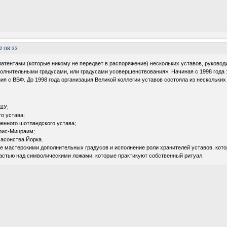
2:08:33
атентами (которые никому не передает в распоряжение) нескольких уставов, руковод
олнительными градусами, или градусами усовершенствования». Начиная с 1998 года э
ия с ВВФ. До 1998 года организация Великой коллегии уставов состояла из нескольк
ШУ;
о устава;
енного шотландского устава;
фис-Мицраим;
асонства Йорка.
 мастерскими дополнительных градусов и исполнение роли хранителей уставов, кото
астью над символическими ложами, которые практикуют собственный ритуал.