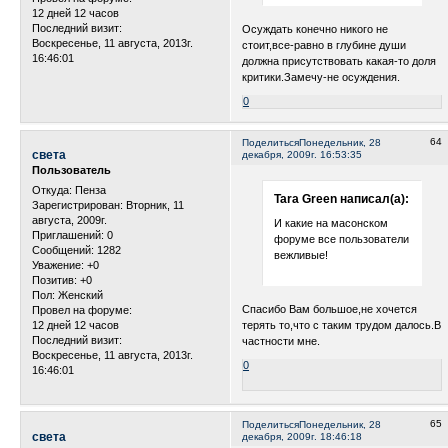
12 дней 12 часов
Последний визит:
Осуждать конечно никого не
Воскресенье, 11 августа, 2013г.
стоит,все-равно в глубине души
16:46:01
должна присутствовать какая-то доля
критики.Замечу-не осуждения.
0
64
Поделиться
Понедельник, 28
света
декабря, 2009г. 16:53:35
Пользователь
Откуда:
Пенза
Tara Green написал(а):
Зарегистрирован
: Вторник, 11
августа, 2009г.
И какие на масонском
Приглашений:
0
форуме все пользователи
Сообщений:
1282
вежливые!
Уважение:
+0
Позитив:
+0
Пол:
Женский
Спасибо Вам большое,не хочется
Провел на форуме:
12 дней 12 часов
терять то,что с таким трудом далось.В
Последний визит:
частности мне.
Воскресенье, 11 августа, 2013г.
0
16:46:01
65
Поделиться
Понедельник, 28
света
декабря, 2009г. 18:46:18