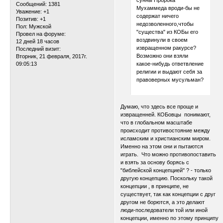
Сообщений:
1381
Мухаммеда вроди-бы не
Уважение:
+1
содержат ничего
Позитив:
+1
недозволенного,чтобы
Пол:
Мужской
"существа" из КОБы его
Провел на форуме:
воздвинули в своем
12 дней 18 часов
извращенном ракурсе?
Последний визит:
Возможно они взяли
Вторник, 21 февраля, 2017г.
какое-нибудь ответвление
09:05:13
религии и выдают себя за
правоверных мусульман?
Думаю, что здесь все проще и
извращенней. КОБовцы понимают,
что в глобальном масштабе
происходит противостояние между
исламским и христианским миром.
Именно на этом они и пытаются
играть. Что можно противопоставить
и взять за основу борясь с
"библейской концепцией" ? - только
другую концепцию. Поскольку такой
концепции , в принципе, не
существует, так как концепции с друг
другом не борются, а это делают
люди-последователи той или иной
концепции, именно по этому принципу