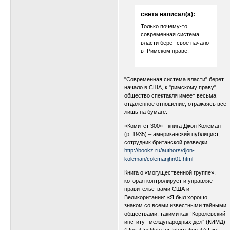
света написал(а):
Только почему-то
современная система
власти берет свое начало
в Римском праве.
"Современная система власти" берет
начало в США, к "римскому праву"
общество спектакля имеет весьма
отдаленное отношение, отражаясь все
лишь на бумаге.
«Комитет 300» - книга Джон Колеман
(р. 1935) – американский публицист,
сотрудник британской разведки.
http://bookz.ru/authors/djon-
koleman/colemanjhn01.html
Книга о «могущественной группе»,
которая контролирует и управляет
правительствами США и
Великоритании: «Я был хорошо
знаком со всеми известными тайными
обществами, такими как “Королевский
институт международных дел” (КИМД)
(Royal Institute for International Affairs