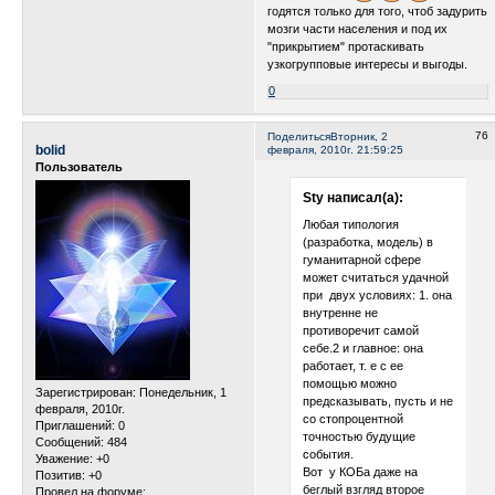
годятся только для того, чтоб задурить
мозги части населения и под их
"прикрытием" протаскивать
узкогрупповые интересы и выгоды.
0
76
Поделиться
Вторник, 2
bolid
февраля, 2010г. 21:59:25
Пользователь
Sty написал(а):
Любая типология
(разработка, модель) в
гуманитарной сфере
может считаться удачной
при двух условиях: 1. она
внутренне не
противоречит самой
себе.2 и главное: она
работает, т. е с ее
помощью можно
Зарегистрирован
: Понедельник, 1
предсказывать, пусть и не
февраля, 2010г.
со стопроцентной
Приглашений:
0
точностью будущие
Сообщений:
484
события.
Уважение:
+0
Вот у КОБа даже на
Позитив:
+0
беглый взгляд второе
Провел на форуме: