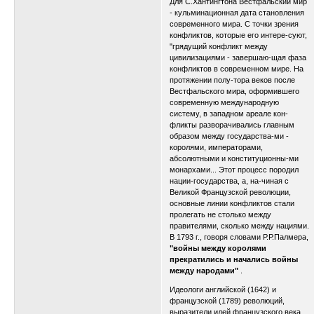
Для С.Хантингтона Вестфальский мир
- кульминационная дата становления
современного мира. С точки зрения
конфликтов, которые его интере-суют,
"грядущий конфликт между
цивилизациями - завершаю-щая фаза
конфликтов в современном мире. На
протяжении полу-тора веков после
Вестфальского мира, оформившего
современную международную
систему, в западном ареале кон-
фликты разворачивались главным
образом между государства-ми -
королями, императорами,
абсолютными и конституционны-ми
монархами... Этот процесс породил
нации-государства, а, на-чиная с
Великой Французской революции,
основные линии конфликтов стали
пролегать не столько между
правителями, сколько между нациями.
В 1793 г., говоря словами Р.Р.Палмера,
"войны между королями
прекратились и начались войны
между народами"
.
Идеологи английской (1642) и
французской (1789) революций,
выразители идей французского века