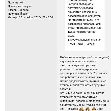
Работа институтов,
Позитив:
+0
которая обобщила и
Провел на форуме:
систематизировала
1 месяц 28 дней
приоритеты различных
Последний визит:
воздействий на общество.
Четверг, 25 октября, 2018г. 21:48:04
Не "грузитесь" КОБ - эта
разработка писалась для
стран "третьего мира", где
таких "институтов" не
было.
В мусульманских странах
- КОБ - идет - на ура!
Любая типология (разработка, модель)
в гуманитарной сфере может
считаться удачной при двух
условиях: 1. она внутренне не
противоречит самой себе.2 и главное:
она работает, т. е с ее помощью
можно предсказывать, пусть и не со
стопроцентной точностью будущие
события.
Вот у КОБа даже на беглый взгляд
второе качество отсутствует.
В принципе подобных моделей можно
понастроить массу, только толку от
них - никакого.
, они