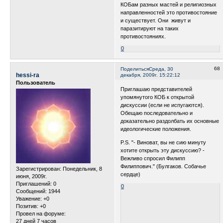
КОБам разных мастей и религиозных
направленностей это противостояние
и существует. Они живут и
паразитируют на таких
противостояниях.
0
68
Поделиться
Среда, 30
hessi-ra
декабря, 2009г. 15:22:12
Пользователь
Приглашаю представителей
упомянутого КОБ к открытой
дискуссии (если не испугаются).
Обещаю последовательно и
доказательно раздолбать их основные
идеологические положения.
P.S. "- Виноват, вы не сию минуту
хотите открыть эту дискуссию? -
Вежливо спросил Филипп
Филиппович." (Булгаков. Собачье
Зарегистрирован
: Понедельник, 8
сердце)
июня, 2009г.
Приглашений:
0
0
Сообщений:
1944
Уважение:
+0
Позитив:
+0
Провел на форуме:
27 дней 7 часов