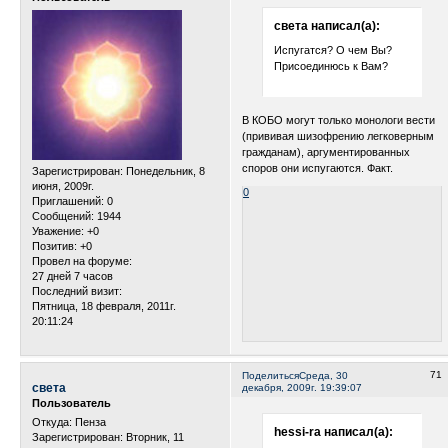
света написал(а):
Испугатся? О чем Вы?
Присоединюсь к Вам?
В КОБО могут только монологи вести
(прививая шизофрению легковерным
гражданам), аргументированных
споров они испугаются. Факт.
Зарегистрирован
: Понедельник, 8
июня, 2009г.
0
Приглашений:
0
Сообщений:
1944
Уважение:
+0
Позитив:
+0
Провел на форуме:
27 дней 7 часов
Последний визит:
Пятница, 18 февраля, 2011г.
20:11:24
71
Поделиться
Среда, 30
света
декабря, 2009г. 19:39:07
Пользователь
Откуда:
Пенза
hessi-ra написал(а):
Зарегистрирован
: Вторник, 11