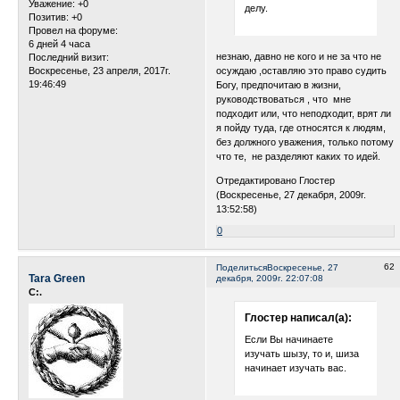
Уважение:
+0
делу.
Позитив:
+0
Провел на форуме:
6 дней 4 часа
незнаю, давно не кого и не за что не
Последний визит:
Воскресенье, 23 апреля, 2017г.
осуждаю ,оставляю это право судить
19:46:49
Богу, предпочитаю в жизни,
руководствоваться , что мне
подходит или, что неподходит, врят ли
я пойду туда, где относятся к людям,
без должного уважения, только потому
что те, не разделяют каких то идей.
Отредактировано Глостер
(Воскресенье, 27 декабря, 2009г.
13:52:58)
0
62
Поделиться
Воскресенье, 27
Tara Green
декабря, 2009г. 22:07:08
С:.
Глостер написал(а):
Если Вы начинаете
изучать шызу, то и, шиза
начинает изучать вас.