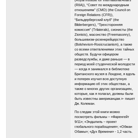
(RIIA)), “Совет по международным
отношениям” (СМО) (the Council оn
Foreign Relations (CFR)),
“Бильдербергский клуб” (the
Bilderbergers), “Трехсторонняя
комиссия” (Trilaterals), cионисты (the
Zionists), масонство (Freemasonry),
большевизм-розенкрейцерство
(Bolshevism-Rosicrucianism), а также
со всеми ответвлениями этих тайных
обществ. Будучи офицером
разведслужбы, и даже раньше — в
период моей студенческой молодости
— когда я занимался в библиотеке
Британского музея в Лондоне, я вдоль
и поперек изучил всю доступную
информацию об этих обществах, а
также о многих других организациях,
которые, как я полагал, должны были
быть известны американцам.»- пишет
Дж. Колеман.
По следам этой книги можно
посмотреть фильмы – «Фаренгейт
9/11»; «Эндшпиль – проект
глобального порабощения»; «Обман
Обамы»; «Дух Времени» - 1,2 часть.