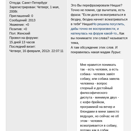
Откуда:
Санкт-Петербург
Это Вы перефразировали Ницше?
Зарегистрирован
: Четверг, 1 мая,
Точно не помню, где вычитала, есть
2008г.
фраза: "Если долго всматриваться в
Приглашений:
0
бездну, бездна начнет всматриваться
Сообщений:
2013
в тебя" Ницше
Но решила погуглить,
Уважение:
+0
дабы точно ее воспроизвести, и
Позитив:
+0
Пол:
Женский
наткнулась на форум какой-то.
.
Как
Провел на форуме:
вы понимаете эти слова? называется
15 дней 13 часов
тема,
Последний визит:
А там обсуждение этих слов. И
Четверг, 16 февраля, 2012г. 22:07:11
понравилась накая мадам Лурье:
Мне нравится понимать
так - есть человек, а есть
собака - человек завёл
собаку, или собака завела
человека - вопрос
спорный и достойный
философического
диспута - минимум двух -
с кофе-брейком,
программой на вечер и
блондами в мини заместо
ведущих, но сейчас не об
этом - человек
всматривается в собаку,
потому как в собак