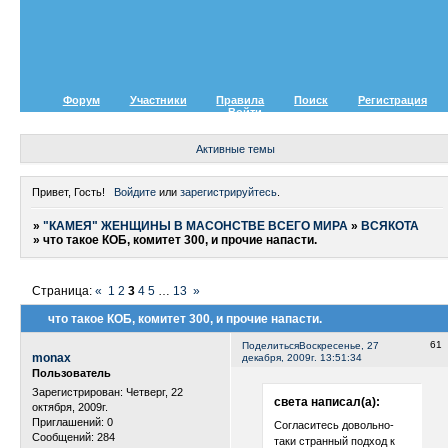
Форум
Участники
Правила
Поиск
Регистрация
Войти
Активные темы
Привет, Гость!
Войдите
или
зарегистрируйтесь
.
»
"КАМЕЯ" ЖЕНЩИНЫ В МАСОНСТВЕ ВСЕГО МИРА
»
ВСЯКОТА
»
что такое КОБ, комитет 300, и прочие напасти.
Страница:
«
1
2
3
4
5
…
13
»
что такое КОБ, комитет 300, и прочие напасти.
61
Поделиться
Воскресенье, 27
monax
декабря, 2009г. 13:51:34
Пользователь
Зарегистрирован
: Четверг, 22
света написал(а):
октября, 2009г.
Приглашений:
0
Согласитесь довольно-
Сообщений:
284
таки странный подход к