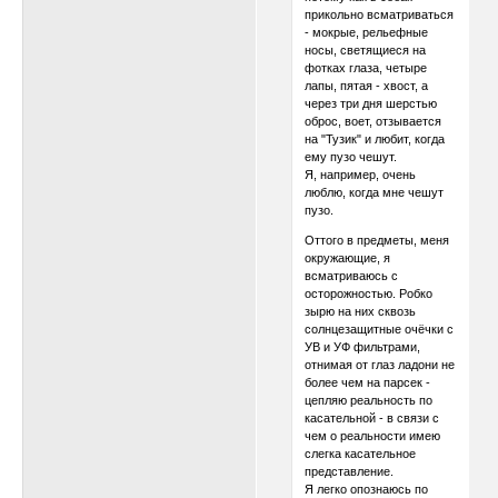
прикольно всматриваться
- мокрые, рельефные
носы, светящиеся на
фотках глаза, четыре
лапы, пятая - хвост, а
через три дня шерстью
оброс, воет, отзывается
на "Тузик" и любит, когда
ему пузо чешут.
Я, например, очень
люблю, когда мне чешут
пузо.
Оттого в предметы, меня
окружающие, я
всматриваюсь с
осторожностью. Робко
зырю на них сквозь
солнцезащитные очёчки с
УВ и УФ фильтрами,
отнимая от глаз ладони не
более чем на парсек -
цепляю реальность по
касательной - в связи с
чем о реальности имею
слегка касательное
представление.
Я легко опознаюсь по