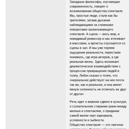
Западные философы, изучающие
современность, говорят о
возникновении общества спектакля.
Мы, простые люди, стали как бы
зрителями, затаив дыхание
наблюдающими за сложными
поворотами захватывающего
спектакля. А сцена — весь мир, и
невидимый режиссер и нас втягивает
в массовки, а артисты спускаются со
сцены в зал. И мы уже теряем
ощущение реальности, перестаем
понимать, где игра актеров, а где
реальная жизнь. Здесь возникает
диалектическое взаимодействие с
процессом превращения людей в
толпу. Лебон сказал о толпе, что
«нереальное действует на нее почти
так же, как и реальное, и она имеет
явную склонность не отличать их друг
от друга».
Речь идет о важном сдвиге в культуре,
о сознательном стирании грани между
жизнью и спектаклем, о придании
самой жизни черт карнавала,
условности и зыбкости.
Общество спектакля — это «вечное