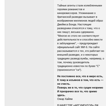
Тайные агенты стали излюбленными
героями романистов и
кинорежиссеров. Упоминание о
британской разведке вызывает в
воображении миллионов людей образ
Джеймса Бонда. Настоящие
разведчики относятся к тому, что о
них пишут, весьма сдержанно.
"Многое из этого не соответствует
действительности и способно ввести
в заблуждение", – предупреждает
официальный сайт МИ-6. На сайте
рассказывается о тех, кто работает во
внешней разведке, и о некоторых
традициях разведслужбы, например, о
том, почему руководитель
традиционно известен по букве "С"
(произносится "си").
Не постоянно все, что в мире есть,
К тому ж изъянов в том, что есть —
не счесть.
Поверь же в то, что сущее незримо
И призрачно все то, что зримо
здесь.
Омар Хайям
В КАЧЕСТВЕ «АРГУМЕНТОВ» ДЖ.