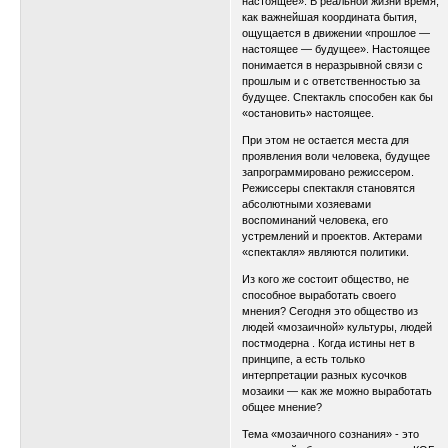
настоящее». В реальной жизни время,
как важнейшая координата бытия,
ощущается в движении «прошлое —
настоящее — будущее». Настоящее
понимается в неразрывной связи с
прошлым и с ответственностью за
будущее. Спектакль способен как бы
«остановить» настоящее.
При этом не остается места для
проявления воли человека, будущее
запрограммировано режиссером.
Режиссеры спектакля становятся
абсолютными хозяевами
воспоминаний человека, его
устремлений и проектов. Актерами
«спектакля» являются политики.
Из кого же состоит общество, не
способное выработать своего
мнения? Сегодня это общество из
людей «мозаичной» культуры, людей
постмодерна . Когда истины нет в
принципе, а есть только
интерпретации разных кусочков
мозаики — как же можно выработать
общее мнение?
Тема «мозаичного сознания» - это