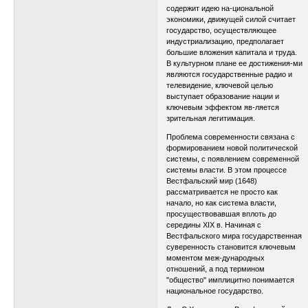
содержит идею на-циональной
экономики, движущей силой считает
государство, осуществляющее
индустриализацию, предполагает
большие вложения капитала и труда.
В культурном плане ее достижения-ми
являются государственные радио и
телевидение, ключевой целью
выступает образование нации и
ключевым эффектом яв-ляется
зрительная легитимация.
Проблема современности связана с
формированием новой политической
системы, с появлением современной
системы власти. В этом процессе
Вестфальский мир (1648)
рассматривается не просто как
начало, но как система власти,
просуществовавшая вплоть до
середины XIX в. Начиная с
Вестфальского мира государственная
суверенность становится ключевым
моментом меж-дународных
отношений, а под термином
"общество" имплицитно понимается
национальное государство.