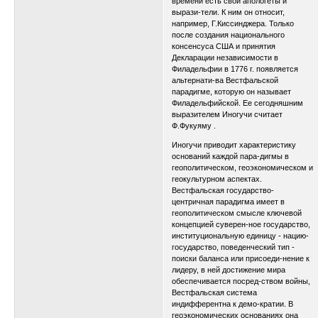
времени есть свои апологеты и
вырази-тели. К ним он относит,
например, Г.Киссинджера. Только
после создания национального
консенсуса США и принятия
Декларации независимости в
Филадельфии в 1776 г. появляется
альтернати-ва Вестфальской
парадигме, которую он называет
Филадельфийской. Ее сегодняшним
выразителем Иногучи считает
Ф.Фукуяму .
Иногучи приводит характеристику
оснований каждой пара-дигмы в
геополитическом, геоэкономическом и
геокультурном аспектах.
Вестфальская государство-
центричная парадигма имеет в
геополитическом смысле ключевой
концепцией суверен-ное государство,
институциональную единицу - нацию-
государство, поведенческий тип -
поиски баланса или присоеди-нение к
лидеру, в ней достижение мира
обеспечивается посред-ством войны,
Вестфальская система
индифферентна к демо-кратии. В
геоэкономических основаниях она