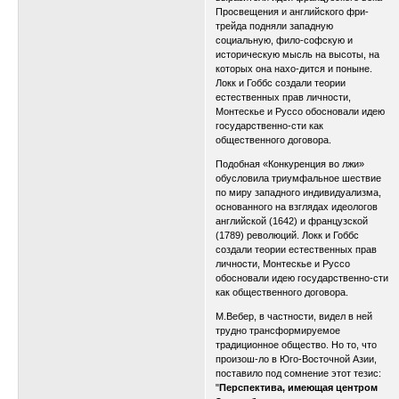
Просвещения и английского фри-
трейда подняли западную
социальную, фило-софскую и
историческую мысль на высоты, на
которых она нахо-дится и поныне.
Локк и Гоббс создали теории
естественных прав личности,
Монтескье и Руссо обосновали идею
государственно-сти как
общественного договора.
Подобная «Конкуренция во лжи»
обусловила триумфальное шествие
по миру западного индивидуализма,
основанного на взглядах идеологов
английской (1642) и французской
(1789) революций. Локк и Гоббс
создали теории естественных прав
личности, Монтескье и Руссо
обосновали идею государственно-сти
как общественного договора.
М.Вебер, в частности, видел в ней
трудно трансформируемое
традиционное общество. Но то, что
произош-ло в Юго-Восточной Азии,
поставило под сомнение этот тезис:
"
Перспектива, имеющая центром