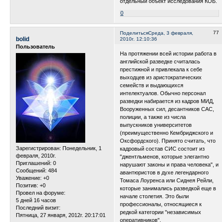
отдельный объект исследования КОБ.
0
77
Поделиться
Среда, 3 февраля,
bolid
2010г. 12:10:36
Пользователь
На протяжении всей истории работа в
английской разведке считалась
престижной и привлекала к себе
выходцев из аристократических
семейств и выдающихся
интелектуалов. Обычно персонал
разведки набирается из кадров МИД,
Вооруженных сил, десантников САС,
полиции, а также из числа
выпускников университетов
(преимущественно Кембриджского и
Оксфордского). Принято считать, что
Зарегистрирован
: Понедельник, 1
кадровый состав СИС состоит из
февраля, 2010г.
"джентльменов, которые элегантно
Приглашений:
0
нарушают законы и права человека", и
Сообщений:
484
авантюристов в духе легендарного
Уважение:
+0
Томаса Лоуренса или Сиднея Рейли,
Позитив:
+0
которые занимались разведкой еще в
Провел на форуме:
начале столетия. Это были
5 дней 16 часов
профессионалы, относящиеся к
Последний визит:
редкой категории "независимых
Пятница, 27 января, 2012г. 20:17:01
оперативников".