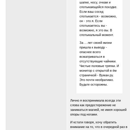
шапке, носу, очкам и
спотыкающейся походке.
Если ваш сосед
спотыкается - возможно,
он - это я. Если
спотыкаетесь вы -
возможно, я это вы. В
спотыкальный момент.
За ... лет своей жизни
пришла к выводу -
опаснее всего
всматриваться в
отсутствующие чайники.
Чистые половые тряпки. И
монитор с открытой в ём
страничкой - Вуман.ру.
Это почти необратимо.
Будьте осторожны.
Лично я воспринимала всегда эти
слова как предостережение не
заниматься магией, не имея хорошей
опоры под ногами.
И кстати говоря, хочу обратить
внимание на то, что в очередной раз в