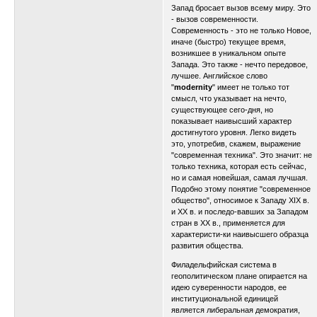
Запад бросает вызов всему миру. Это
- вызов современности.
Современность - это не только Новое,
иначе (быстро) текущее время,
возникшее в уникальном опыте
Запада. Это также - нечто передовое,
лучшее. Английское слово
"
modernity
" имеет не только тот
смысл, что указывает на нечто,
существующее сего-дня, но
показывает наивысший характер
достигнутого уровня. Легко видеть
это, употребив, скажем, выражение
"современная техника". Это значит: не
только техника, которая есть сейчас,
но и самая новейшая, самая лучшая.
Подобно этому понятие "современное
общество", относимое к Западу XIX в.
и XX в. и последо-вавших за Западом
стран в XX в., применяется для
характеристи-ки наивысшего образца
развития общества.
Филадельфийская система в
геополитическом плане опирается на
идею суверенности народов, ее
институциональной единицей
является либеральная демократия,