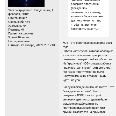
содержит это учение?
(прежде чем
Зарегистрирован
: Понедельник, 1
ознакомиться самому,
февраля, 2010г.
хотелось бы послушать
Приглашений:
0
другие мнения, -с тем,
Сообщений:
484
чтобы при изучении
Уважение:
+0
проставить акценты)
Позитив:
+0
Провел на форуме:
5 дней 16 часов
Последний визит:
КОБ - это советская разработка 1991
Пятница, 27 января, 2012г. 20:17:01
года.
Работа институтов, которая обобщила
и систематизировала приоритеты
различных воздействий на общество.
Не "грузитесь" КОБ - эта разработка
писалась для стран "третьего мира",
где таких "институтов" не было.
В мусульманских странах - КОБ -
идет - на ура!
Заслуживающее внимание место - это
"конкуренция во лжи". То есть
создается ЛОЖЬ, из которой
делаются две лжи...и дальнейшая
мысленная работа идет по
противопоставлению одной лжи -
другой. Покажу это на примерах.