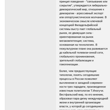
принцип поведения - "связывание или
сокрытие", утверждается либерально-
демократический мир, отношение к
демократии - агрессивный экспорт
или оппортунистическое молчание. В
экономическом смысле ключевой
концепцией Филадельфийской
системы высту-пает глобальный
рынок, ее движущая сила -
ориентированная на рынок
мегакомпетенция; система,
основанная на технологиях. В
геокультурном плане она развивается
до кабельной телевизи-онной сети,
глобального проникновения,
зрительной глобализации и
гомогенизации .
Более, чем предшествующие
типологии, понять сегодняшние
процессы в России позволяет
вычленение в западной современ-
ности трех парадигм, произведенное
известным политологом Т.Иногучи.
Вестфальский мир, по его мнению,
образовал пара-дигму международной
жизни и внутренней организации
власти, у которой до сегодняшнего