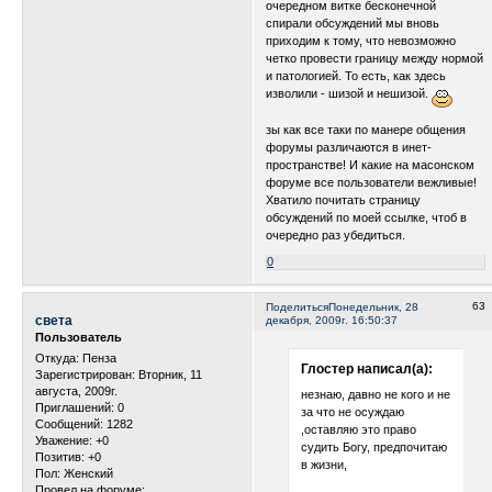
очередном витке бесконечной
спирали обсуждений мы вновь
приходим к тому, что невозможно
четко провести границу между нормой
и патологией. То есть, как здесь
изволили - шизой и нешизой.
зы как все таки по манере общения
форумы различаются в инет-
пространстве! И какие на масонском
форуме все пользователи вежливые!
Хватило почитать страницу
обсуждений по моей ссылке, чтоб в
очередно раз убедиться.
0
63
Поделиться
Понедельник, 28
света
декабря, 2009г. 16:50:37
Пользователь
Откуда:
Пенза
Глостер написал(а):
Зарегистрирован
: Вторник, 11
августа, 2009г.
незнаю, давно не кого и не
Приглашений:
0
за что не осуждаю
Сообщений:
1282
,оставляю это право
Уважение:
+0
судить Богу, предпочитаю
Позитив:
+0
в жизни,
Пол:
Женский
Провел на форуме: