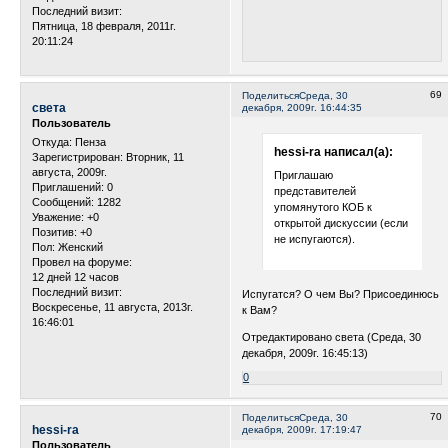
Последний визит:
Пятница, 18 февраля, 2011г.
20:11:24
69
Поделиться
Среда, 30
света
декабря, 2009г. 16:44:35
Пользователь
Откуда:
Пенза
hessi-ra написал(а):
Зарегистрирован
: Вторник, 11
августа, 2009г.
Приглашаю
Приглашений:
0
представителей
Сообщений:
1282
упомянутого КОБ к
Уважение:
+0
открытой дискуссии (если
Позитив:
+0
не испугаются).
Пол:
Женский
Провел на форуме:
12 дней 12 часов
Последний визит:
Испугатся? О чем Вы? Присоединюсь
Воскресенье, 11 августа, 2013г.
к Вам?
16:46:01
Отредактировано света (Среда, 30
декабря, 2009г. 16:45:13)
0
70
Поделиться
Среда, 30
hessi-ra
декабря, 2009г. 17:19:47
Пользователь