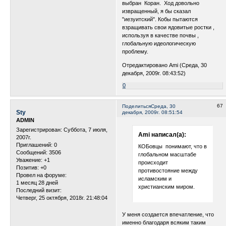
выбран Коран. Ход довольно
извращенный, я бы сказал
"иезуитский". Кобы пытаются
взращивать свои ядовитые ростки ,
используя в качестве почвы ,
глобальную идеологическую
проблему.
Отредактировано Ami (Среда, 30
декабря, 2009г. 08:43:52)
0
67
Поделиться
Среда, 30
Sty
декабря, 2009г. 08:51:54
ADMIN
Зарегистрирован
: Суббота, 7 июля,
Ami написал(а):
2007г.
Приглашений:
0
КОБовцы понимают, что в
Сообщений:
3506
глобальном масштабе
Уважение:
+1
происходит
Позитив:
+0
противостояние между
Провел на форуме:
исламским и
1 месяц 28 дней
христианским миром.
Последний визит:
Четверг, 25 октября, 2018г. 21:48:04
У меня создается впечатление, что
именно благодаря всяким таким