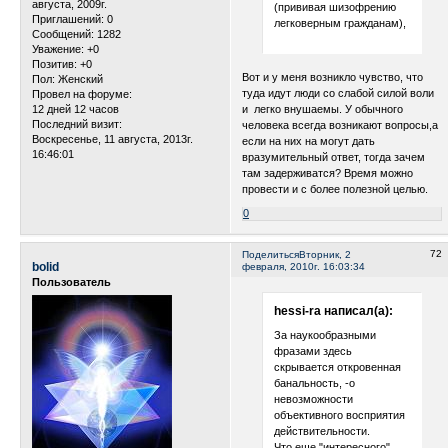
августа, 2009г.
(прививая шизофрению
Приглашений:
0
легковерным гражданам),
Сообщений:
1282
Уважение:
+0
Позитив:
+0
Вот и у меня возникло чувство, что
Пол:
Женский
туда идут люди со слабой силой воли
Провел на форуме:
12 дней 12 часов
и легко внушаемы. У обычного
Последний визит:
человека всегда возникают вопросы,а
Воскресенье, 11 августа, 2013г.
если на них на могут дать
16:46:01
вразумительный ответ, тогда зачем
там задерживатся? Время можно
провести и с более полезной целью.
0
72
Поделиться
Вторник, 2
bolid
февраля, 2010г. 16:03:34
Пользователь
hessi-ra написал(а):
За наукообразными
фразами здесь
скрывается откровенная
банальность, -о
невозможности
объективного восприятия
действительности.
Что еще "интересного"