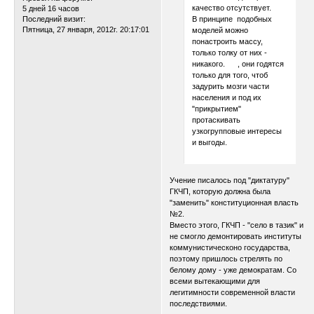
качество отсутствует.
5 дней 16 часов
В принципе подобных
Последний визит:
Пятница, 27 января, 2012г. 20:17:01
моделей можно
понастроить массу,
только толку от них -
никакого. , они годятся
только для того, чтоб
задурить мозги части
населения и под их
"прикрытием"
протаскивать
узкогрупповые интересы
и выгоды.
Учение писалось под "диктатуру"
ГКЧП, которую должна была
"заменить" конституционная власть
№2.
Вместо этого, ГКЧП - "село в тазик" и
не смогло демонтировать институты
коммунистическоно государства,
поэтому пришлось стрелять по
белому дому - уже демократам. Со
всеми вытекающими для
легитимности современной власти
последствиями.