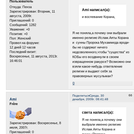
Пользователь
Откуда:
Пенза
Ami написал(а):
Зарегистрирован
: Вторник, 11
августа, 2009г.
и воспевание Корана,
Приглашений:
0
Сообщений:
1282
Уважение:
+0
Я не поняла,а почему они выбрали
Позитив:
+0
именно религию Ислам.Аяты Корана
Пол:
Женский
и сунны Пророка Мухаммеда вроди-
Провел на форуме:
12 дней 12 часов
бы не содержат ничего
Последний визит:
недозволенного,чтобы "существа" из
Воскресенье, 11 августа, 2013г.
КОБы его воздвинули в своем
16:46:01
извращенном ракурсе? Возможно они
взяли какое-нибудь ответвление
религии и выдают себя за
правоверных мусульман?
0
66
Поделиться
Среда, 30
Ami
декабря, 2009г. 08:41:48
Frère
света написал(а):
Я не поняла,а почему они
Зарегистрирован
: Воскресенье, 8
выбрали именно религию
июля, 2007г.
Ислам.Аяты Корана и
Приглашений:
0
сунны Пророка