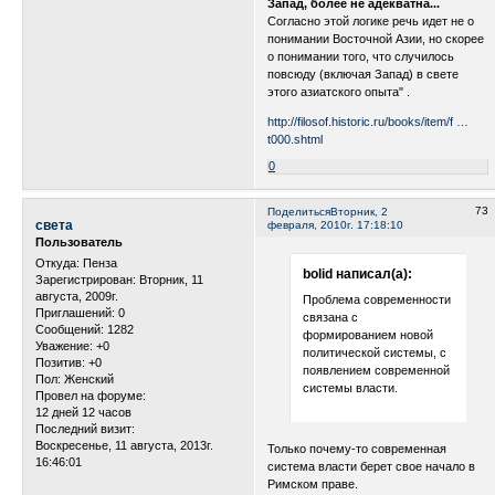
Запад, более не адекватна...
Согласно этой логике речь идет не о
понимании Восточной Азии, но скорее
о понимании того, что случилось
повсюду (включая Запад) в свете
этого азиатского опыта" .
http://filosof.historic.ru/books/item/f …
t000.shtml
0
73
Поделиться
Вторник, 2
света
февраля, 2010г. 17:18:10
Пользователь
Откуда:
Пенза
bolid написал(а):
Зарегистрирован
: Вторник, 11
августа, 2009г.
Проблема современности
Приглашений:
0
связана с
Сообщений:
1282
формированием новой
Уважение:
+0
политической системы, с
Позитив:
+0
появлением современной
Пол:
Женский
системы власти.
Провел на форуме:
12 дней 12 часов
Последний визит:
Воскресенье, 11 августа, 2013г.
Только почему-то современная
16:46:01
система власти берет свое начало в
Римском праве.