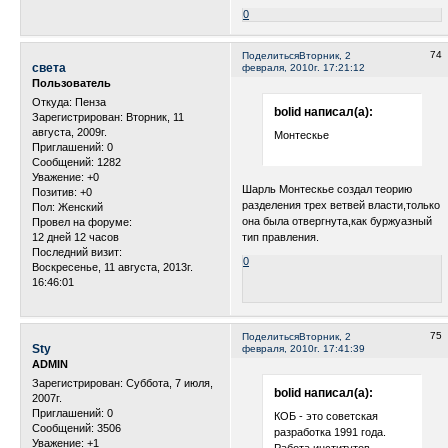
0
74
Поделиться
Вторник, 2
света
февраля, 2010г. 17:21:12
Пользователь
Откуда:
Пенза
bolid написал(а):
Зарегистрирован
: Вторник, 11
августа, 2009г.
Монтескье
Приглашений:
0
Сообщений:
1282
Уважение:
+0
Шарль Монтескье создал теорию
Позитив:
+0
разделения трех ветвей власти,только
Пол:
Женский
она была отвергнута,как буржуазный
Провел на форуме:
12 дней 12 часов
тип правления.
Последний визит:
0
Воскресенье, 11 августа, 2013г.
16:46:01
75
Поделиться
Вторник, 2
Sty
февраля, 2010г. 17:41:39
ADMIN
Зарегистрирован
: Суббота, 7 июля,
bolid написал(а):
2007г.
Приглашений:
0
КОБ - это советская
Сообщений:
3506
разработка 1991 года.
Уважение:
+1