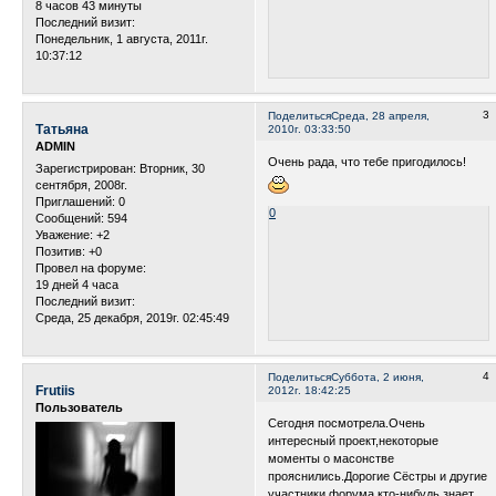
8 часов 43 минуты
Последний визит:
Понедельник, 1 августа, 2011г.
10:37:12
3
Поделиться
Среда, 28 апреля,
Татьяна
2010г. 03:33:50
ADMIN
Очень рада, что тебе пригодилось!
Зарегистрирован
: Вторник, 30
сентября, 2008г.
Приглашений:
0
0
Сообщений:
594
Уважение:
+2
Позитив:
+0
Провел на форуме:
19 дней 4 часа
Последний визит:
Среда, 25 декабря, 2019г. 02:45:49
4
Поделиться
Суббота, 2 июня,
Frutiis
2012г. 18:42:25
Пользователь
Сегодня посмотрела.Очень
интересный проект,некоторые
моменты о масонстве
прояснились.Дорогие Сёстры и другие
участники форума,кто-нибудь знает