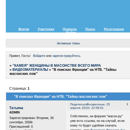
Форум
Участники
Правила
Поиск
Регистрация
Войти
Активные темы
Привет, Гость!
Войдите
или
зарегистрируйтесь
.
»
"КАМЕЯ" ЖЕНЩИНЫ В МАСОНСТВЕ ВСЕГО МИРА
»
ВИДЕОМАТЕРИАЛЫ
»
"В поисках Франции" на НТВ. "Тайны
масонских лож"
Страница:
1
"В поисках Франции" на НТВ. "Тайны масонских лож"
1
Поделиться
Воскресенье, 25
Татьяна
апреля, 2010г. 22:58:01
ADMIN
Собственно, на форуме "масон.ру"
Зарегистрирован
: Вторник, 30
уже есть ссылка, но на случай, если
сентября, 2008г.
кому-то будет удобнее скачать
Приглашений:
0