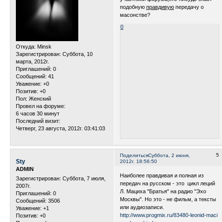
подобную
правдивую
передачу о
масонстве?
0
Откуда:
Minsk
Зарегистрирован
: Суббота, 10
марта, 2012г.
Приглашений:
0
Сообщений:
41
Уважение:
+0
Позитив:
+0
Пол:
Женский
Провел на форуме:
6 часов 30 минут
Последний визит:
Четверг, 23 августа, 2012г. 03:41:03
5
Поделиться
Суббота, 2 июня,
Sty
2012г. 18:56:50
ADMIN
Наиболее правдивая и полная из
Зарегистрирован
: Суббота, 7 июля,
передач на русском - это цикл леций
2007г.
Л. Мациха "Братья" на радио "Эхо
Приглашений:
0
Москвы". Но это - не фильм, а тексты
Сообщений:
3506
или аудиозаписи.
Уважение:
+1
http://www.progmix.ru/83480-leonid-maci
Позитив:
+0