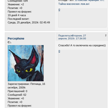
отсюда - вот:
В поисках Франции. 6 с.
Сообщений:
594
Тайна масонских лож.avi
Уважение:
+2
Позитив:
+0
0
Провел на форуме:
19 дней 4 часа
Последний визит:
Среда, 25 декабря, 2019г. 02:45:49
2
Поделиться
Вторник, 27
Percephone
апреля, 2010г. 17:34:00
С:.
Спасибо! А то включила на середине))
0
Зарегистрирован
: Пятница, 16
октября, 2009г.
Приглашений:
0
Сообщений:
62
Уважение:
+0
Позитив:
+0
Провел на форуме: