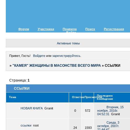
Форум
Участники
Правила
Поиск
Регистрация
Войти
Активные темы
Привет, Гость!
Войдите
или
зарегистрируйтесь
.
»
"КАМЕЯ" ЖЕНЩИНЫ В МАСОНСТВЕ ВСЕГО МИРА
»
ССЫЛКИ
Страница:
1
ССЫЛКИ
Последнее
Тема
Ответов
Просмотров
сообщение
Вторник, 15
НОВАЯ КНИГА
Granit
0
572
ноября, 2016г.
04:52:31
Granit
Среда, 3
ссылки
root
октября, 2007г.
24
1593
21:44:47